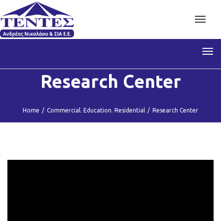
Toggl
navig
Tog
nav
Research Center
Home
/
Commercial
,
Education
,
Residential
/
Research Center