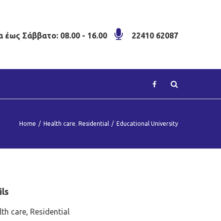
 έως Σάββατο: 08.00 - 16.00
22410 62087
Home
/
Health care
,
Residential
/
Educational University
ils
lth care
,
Residential