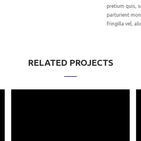
pretium quis, 
parturient mon
fringilla vel, al
RELATED PROJECTS
Research Center
Lorem ipsum dolor sit amet, consectetur
adipiscing elit....