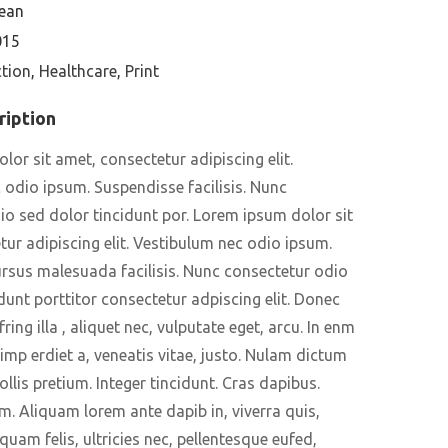
Sean
015
tion
,
Healthcare
,
Print
ription
or sit amet, consectetur adipiscing elit.
 odio ipsum. Suspendisse facilisis. Nunc
io sed dolor tincidunt por. Lorem ipsum dolor sit
ur adipiscing elit. Vestibulum nec odio ipsum.
rsus malesuada facilisis. Nunc consectetur odio
dunt porttitor consectetur adpiscing elit. Donec
fring illa , aliquet nec, vulputate eget, arcu. In enm
imp erdiet a, veneatis vitae, justo. Nulam dictum
ollis pretium. Integer tincidunt. Cras dapibus.
im. Aliquam lorem ante dapib in, viverra quis,
quam felis, ultricies nec, pellentesque eufed,