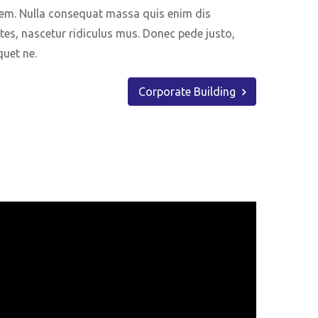
sem. Nulla consequat massa quis enim dis
tes, nascetur ridiculus mus. Donec pede justo,
iquet ne.
Corporate Building
Health Care
Lorem ipsum dolor sit amet, consectetur
Lor
adipiscing elit....