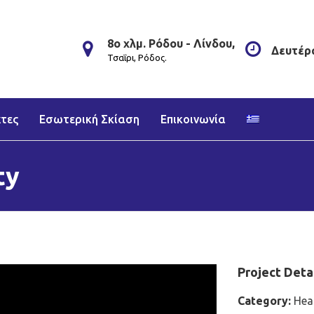
8ο χλμ. Ρόδου - Λίνδου,
Δευτέρα
Τσαΐρι, Ρόδος.
τες
Εσωτερική Σκίαση
Επικοινωνία
ty
Project Deta
Category:
Hea