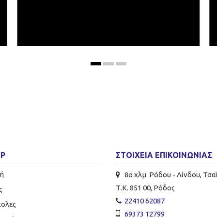
AP
ΣΤΟΙΧΕΊΑ ΕΠΙΚΟΙΝΩΝΊΑΣ
ή
8ο χλμ. Ρόδου - Λίνδου, Τσαΐ
Τ.Κ. 851 00, Ρόδος
ς
22410 62087
κολες
69373 12799