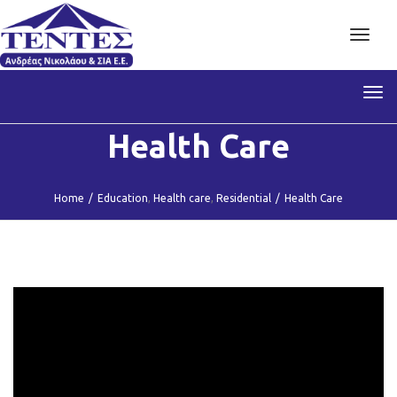
Toggl
navig
Tog
nav
Health Care
Home
/
Education
,
Health care
,
Residential
/
Health Care