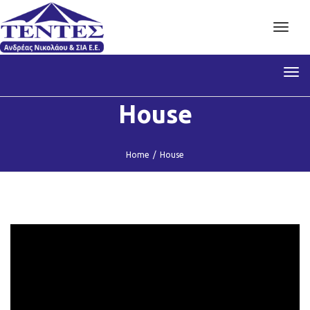
Toggl
navig
Tog
nav
House
Home
/
House
Clinic Renovation