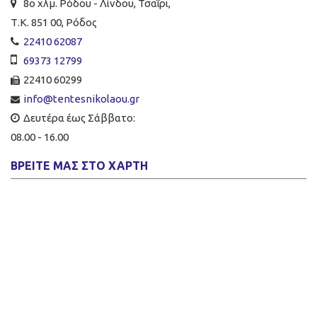
8ο χλμ. Ρόδου - Λίνδου, Τσαΐρι,
Τ.Κ. 851 00, Ρόδος
22410 62087
69373 12799
22410 60299
info@tentesnikolaou.gr
Δευτέρα έως Σάββατο:
08.00 - 16.00
ΒΡΕΊΤΕ ΜΑΣ ΣΤΟ ΧΆΡΤΗ