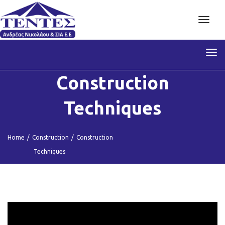
Toggl
navig
Tog
nav
Construction
Techniques
Home
/
Construction
/
Construction
Techniques